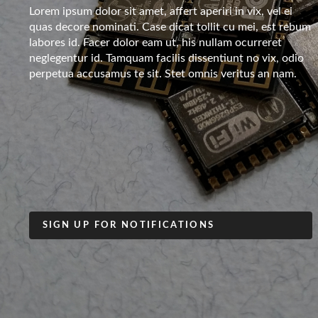
Lorem ipsum dolor sit amet, affert aperiri in vix, vel ei
quas decore nominati. Case dicat tollit cu mei, est rebum
labores id. Facer dolor eam ut, his nullam ocurreret
neglegentur id. Tamquam facilis dissentiunt no vix, odio
perpetua accusamus te sit. Stet omnis veritus an nam.
SIGN UP FOR NOTIFICATIONS